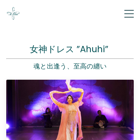
女神ドレス ”Ahuhi”
魂と出逢う、至高の纏い